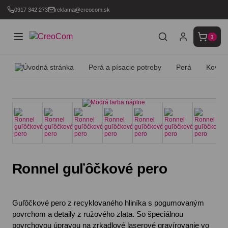
0917 342 273
reklama@creocom.sk
3
Perá a písacie potreby
Perá
Kovov
Ronnel guľôčkové pero
Guľôčkové pero z recyklovaného hliníka s pogumovaným
povrchom a detaily z ružového zlata. So špeciálnou
povrchovou úpravou na zrkadlové laserové gravírovanie vo