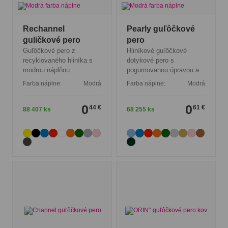
Rechannel
Pearly guľôčkové
guličkové pero
pero
Guľôčkové pero z
Hliníkové guľôčkové
recyklovaného hliníka s
dotykové pero s
modrou náplňou.
pogumovanou úpravou a
Farba náplne:
Modrá
Farba náplne:
Modrá
0
0
44 €
61 €
88 407 ks
68 255 ks