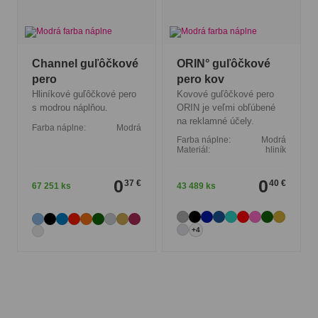
Channel guľôčkové
ORIN° guľôčkové
pero
pero kov
Hliníkové guľôčkové pero
Kovové guľôčkové pero
s modrou náplňou.
ORIN je veľmi obľúbené
na reklamné účely.
Farba náplne:
Modrá
Farba náplne:
Modrá
Materiál:
hliník
0
0
37 €
40 €
67 251 ks
43 489 ks
+4