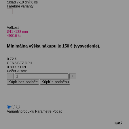
Sklad 7-10 dní:
0 ks
Farebné varianty
Veľkosti
Ø11×138 mm
49016
ks
Minimálna výška nákupu je 150 € (
vysvetlenie
).
0.72
€
CENA BEZ DPH
0.89 € s DPH
Počet kusov:
−
+
Varianty produktu
Parametre
Potlač
Kat.čís