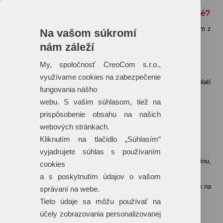
Aké súbory sú pre tlač a prípravu grafiky vhodné?
Tlačové dáta je potrebné dodať v krivkovom formáte v niektorom z
Na vašom súkromí
dolu uvedených súborov.
nám záleží
My, spoločnosť CreoCom s.r.o.,
využívame cookies na zabezpečenie
Alebo v „obrázkovom“ formáte v rozlíšení minimálne 300 Dpi (platí
fungovania nášho
len pre technológiu digitálnej – plnofarebnej tlače)
webu. S vašim súhlasom, tiež na
prispôsobenie obsahu na našich
webových stránkach.
Kliknutím na tlačidlo „Súhlasím“
Ako dlho bude trvať celková produkcia?
vyjadrujete súhlas s používaním
Celková produkcia bude realizovaná podľa konkrétneho termínu,
cookies
ktorý je uvedený v cenovej ponuke.
a s poskytnutím údajov o vašom
Konkrétny termín dodania je uvedený vždy individuálne vzhľadom na
správaní na webe.
aktuálny harmonogram tlače vybranej technológie.
Tieto údaje sa môžu používať na
účely zobrazovania personalizovanej
Čo ak nemám logo v krivkách?