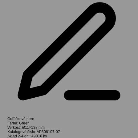
Guľôčkové pero
Farba:
Green
Veľkosť:
Ø11×138 mm
Katalógové číslo:
AP808107-07
Sklad 2-4 dni:
49016 ks