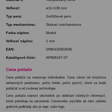
Veľkosť:
ø11×138 mm
Typ pera:
Guľôčkové pero
Typ mechanizmu:
Stiskací mechanismus
Farba náplne:
Modrá
Veľkosť náplne:
1 mm
EAN:
5996425902836
Katalógové číslo:
AP808107-07
Cena potlače
Cena potlače sa stanovuje individuálne. Cena závisí od množstva
reklamných predmetov, počtu farieb, počtu pozícií, ktoré sa budú
potláčať a od zvolenej technológie.
Cenu potlače stanoví obchodník po obdržaní všetkých informácií,
ktoré potrebuje na nacenenie. Cenotvorbu urýchlite ak nám zašlete
grafické podklady ako je napr. vaše logo.