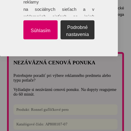
reklamy
Logo do tlačového a teda krivkového formátu Vám naše grafické
na sociálnych sieťach a v
štúdio dokáže „prekresliť“ na základe zaslaného iného formátu loga
reklamných sieťach na iných
(napríklad JPG formát).
webových stránkach.
Podrobné
Táto služba je spoplatnená sumou 25 €/hodina grafických prác.
Súhlasím
nastavenia
Viac o technológiách potlače >>
NEZÁVÄZNÁ CENOVÁ PONUKA
Potrebujete poradiť pri výbere reklamného predmetu alebo
typu potlače?
Vyžiadajte si nezáväznú cenovú ponuku. Na dopyty reagujeme
do 60 minút.