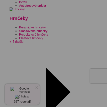
Bert®
Antistresové srdcia
Hrnčeky
Keramické hrnčeky
Smaltované hrnčeky
Porcelánové hrnčeky
Plastové hrnčeky
+ 4 ďalšie
×
367 recenzií