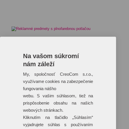
Reklamné predmety s plnofarebnou
potlačou
Na vašom súkromí
Dáždniky
Tašky
nám záleží
Hračky
Klobúky
My, spoločnosť CreoCom s.r.o.,
+ 17 ďalších
využívame cookies na zabezpečenie
fungovania nášho
webu. S vašim súhlasom, tiež na
prispôsobenie obsahu na našich
webových stránkach.
Kliknutím na tlačidlo „Súhlasím“
vyjadrujete súhlas s používaním