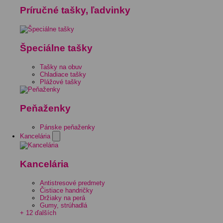
Príručné tašky, ľadvinky
Špeciálne tašky
Tašky na obuv
Chladiace tašky
Plážové tašky
Peňaženky
Pánske peňaženky
Kancelária
Kancelária
Antistresové predmety
Čistiace handričky
Držiaky na perá
Gumy, strúhadlá
+ 12 ďalších