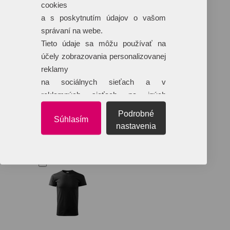
cookies
a s poskytnutím údajov o vašom
správaní na webe.
Tieto údaje sa môžu používať na
účely zobrazovania personalizovanej
reklamy
na sociálnych sieťach a v
reklamných sieťach na iných
webových stránkach.
Podrobné
Súhlasím
nastavenia
Sady
Textil