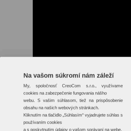
Na vašom súkromí nám záleží
My, spoločnosť CreoCom s.r.o., využívame
cookies na zabezpečenie fungovania nášho
webu. S vašim súhlasom, tiež na prispôsobenie
obsahu na našich webových stránkach.
Kliknutím na tlačidlo „Súhlasím“ vyjadrujete súhlas s
používaním cookies
a s poskytnutím údajov o vašom správaní na webe.