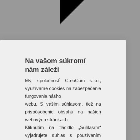
Na vašom súkromí
nám záleží
Reklamné predmety s plnofarebnou
potlačou
My, spoločnosť CreoCom s.r.o.,
využívame cookies na zabezpečenie
Dáždniky
Tašky
fungovania nášho
Hračky
webu. S vašim súhlasom, tiež na
Klobúky
+ 17 ďalších
prispôsobenie obsahu na našich
webových stránkach.
Kliknutím na tlačidlo „Súhlasím“
vyjadrujete súhlas s používaním