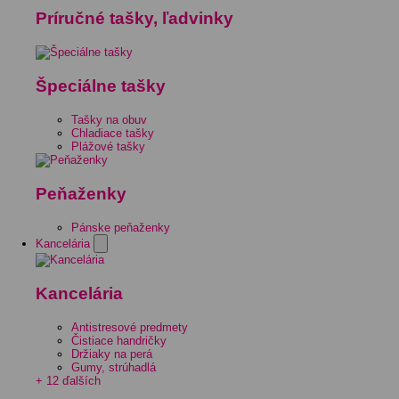
Príručné tašky, ľadvinky
Špeciálne tašky
Tašky na obuv
Chladiace tašky
Plážové tašky
Peňaženky
Pánske peňaženky
Kancelária
Kancelária
Antistresové predmety
Čistiace handričky
Držiaky na perá
Gumy, strúhadlá
+ 12 ďalších