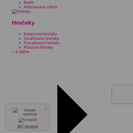
Bert®
Antistresové srdcia
Hrnčeky
Keramické hrnčeky
Smaltované hrnčeky
Porcelánové hrnčeky
Plastové hrnčeky
+ 4 ďalšie
×
367 recenzií