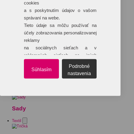
cookies
a s poskytnutím údajov o vašom
správaní na webe.
Tieto údaje sa môžu používať na
účely zobrazovania personalizovanej
reklamy
na sociálnych sieťach a v
reklamných sieťach na iných
webových stránkach.
Podrobné
Súhlasím
nastavenia
Sady
Textil