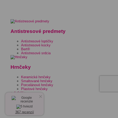
Antistresové predmety
Antistresové loptičky
Antistresové kocky
Bert®
Antistresové srdcia
Hrnčeky
Keramické hrnčeky
Smaltované hrnčeky
Porcelánové hrnčeky
Plastové hrnčeky
+ 4 ďalšie
×
367 recenzií