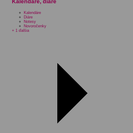
Kalendáre, diáre
Kalendáre
Diáre
Notesy
Novoročenky
+ 1 ďalšia