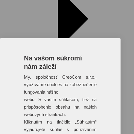
Na vašom súkromí
nám záleží
My, spoločnosť CreoCom s.r.o.,
využívame cookies na zabezpečenie
fungovania nášho
webu. S vašim súhlasom, tiež na
prispôsobenie obsahu na našich
webových stránkach.
Reklamné predmety s plnofarebnou
Kliknutím na tlačidlo „Súhlasím“
potlačou
vyjadrujete súhlas s používaním