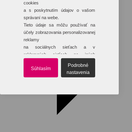
cookies
Dáždniky
Tašky
a s poskytnutím údajov o vašom
Hračky
správaní na webe.
Klobúky
+ 17 ďalších
Tieto údaje sa môžu používať na
účely zobrazovania personalizovanej
reklamy
na sociálnych sieťach a v
reklamných sieťach na iných
webových stránkach.
Podrobné
Súhlasím
nastavenia