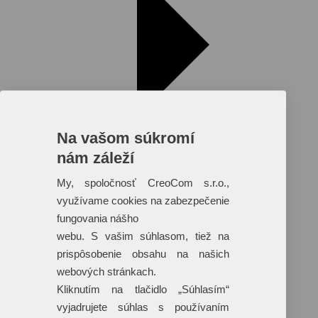
Na vašom súkromí
nám záleží
My, spoločnosť CreoCom s.r.o.,
využívame cookies na zabezpečenie
fungovania nášho
Reklamné predmety s plnofarebnou
webu. S vašim súhlasom, tiež na
potlačou
prispôsobenie obsahu na našich
Dáždniky
webových stránkach.
Tašky
Hračky
Kliknutím na tlačidlo „Súhlasím“
Klobúky
vyjadrujete súhlas s používaním
+ 17 ďalších