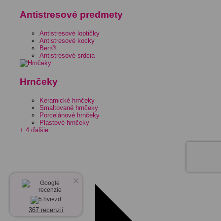
Antistresové predmety
Antistresové loptičky
Antistresové kocky
Bert®
Antistresové srdcia
Hrnčeky
Keramické hrnčeky
Smaltované hrnčeky
Porcelánové hrnčeky
Plastové hrnčeky
+ 4 ďalšie
×
367 recenzií