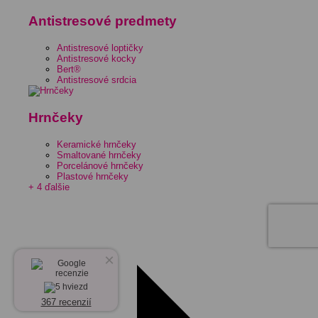
Antistresové predmety
Antistresové loptičky
Antistresové kocky
Bert®
Antistresové srdcia
Hrnčeky
Keramické hrnčeky
Smaltované hrnčeky
Porcelánové hrnčeky
Plastové hrnčeky
+ 4 ďalšie
×
367 recenzií