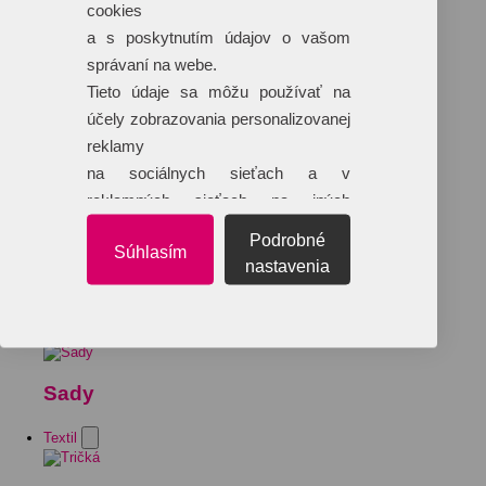
cookies
a s poskytnutím údajov o vašom
správaní na webe.
Tieto údaje sa môžu používať na
účely zobrazovania personalizovanej
reklamy
na sociálnych sieťach a v
reklamných sieťach na iných
webových stránkach.
Podrobné
Súhlasím
nastavenia
Sady
Textil