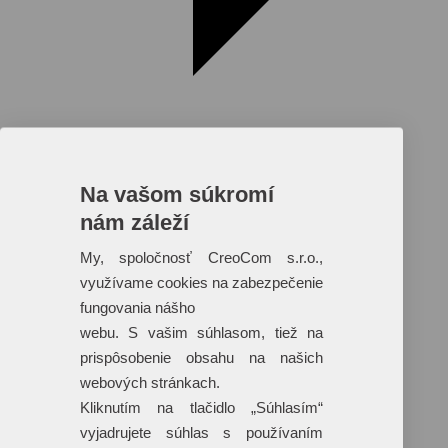
Na vašom súkromí
nám záleží
Reklamné predmety s plnofarebnou
potlačou
My, spoločnosť CreoCom s.r.o.,
využívame cookies na zabezpečenie
Dáždniky
Tašky
fungovania nášho
Hračky
webu. S vašim súhlasom, tiež na
Klobúky
+ 17 ďalších
prispôsobenie obsahu na našich
webových stránkach.
Kliknutím na tlačidlo „Súhlasím“
vyjadrujete súhlas s používaním