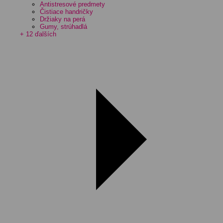
Antistresové predmety
Čistiace handričky
Držiaky na perá
Gumy, strúhadlá
+ 12 ďalších