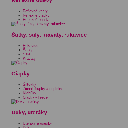
Reflexné odevy
Reflexné vesty
Reflexné čiapky
Reflexné bundy
Šatky, šály, kravaty, rukavice
Rukavice
Šatky
Šále
Kravaty
Čiapky
Šiltovky
Zimné čiapky a doplnky
Klobúky
Čiapky - fleece
Deky, uteráky
Uteráky a osušky
Deky