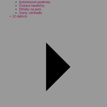
Antistresové predmety
Čistiace handričky
Držiaky na perá
Gumy, strúhadlá
+ 12 ďalších