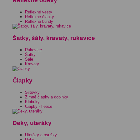
Reflexné odevy
Reflexné vesty
Reflexné čiapky
Reflexné bundy
Šatky, šály, kravaty, rukavice
Rukavice
Šatky
Šále
Kravaty
Čiapky
Šiltovky
Zimné čiapky a doplnky
Klobúky
Čiapky - fleece
Deky, uteráky
Uteráky a osušky
Deky