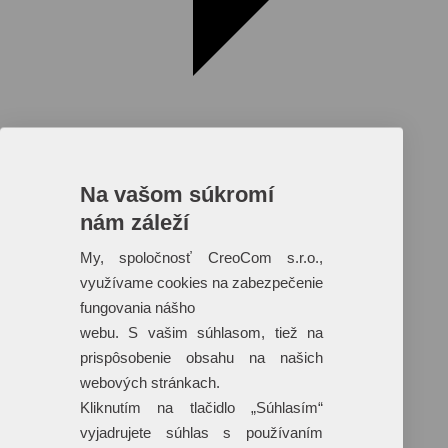
Na vašom súkromí
nám záleží
Reklamné predmety s plnofarebnou
potlačou
My, spoločnosť CreoCom s.r.o.,
využívame cookies na zabezpečenie
Dáždniky
Tašky
fungovania nášho
Hračky
webu. S vašim súhlasom, tiež na
Klobúky
+ 17 ďalších
prispôsobenie obsahu na našich
webových stránkach.
Kliknutím na tlačidlo „Súhlasím“
vyjadrujete súhlas s používaním