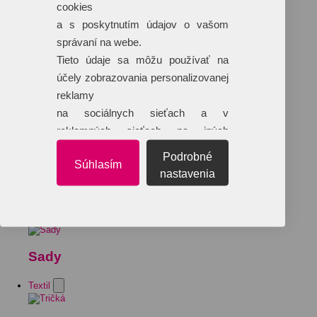
cookies
a s poskytnutím údajov o vašom
správaní na webe.
Tieto údaje sa môžu používať na
účely zobrazovania personalizovanej
reklamy
na sociálnych sieťach a v
reklamných sieťach na iných
webových stránkach.
Podrobné
Súhlasím
nastavenia
Sady
Textil