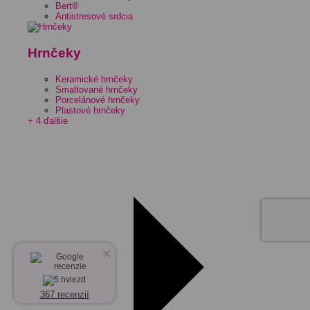
Bert®
Antistresové srdcia
Hrnčeky
Keramické hrnčeky
Smaltované hrnčeky
Porcelánové hrnčeky
Plastové hrnčeky
+ 4 ďalšie
×
367 recenzií