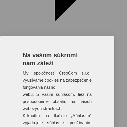
Na vašom súkromí
nám záleží
Reklamné predmety s plnofarebnou
potlačou
My, spoločnosť CreoCom s.r.o.,
využívame cookies na zabezpečenie
Dáždniky
Tašky
fungovania nášho
Hračky
webu. S vašim súhlasom, tiež na
Klobúky
+ 17 ďalších
prispôsobenie obsahu na našich
webových stránkach.
Kliknutím na tlačidlo „Súhlasím“
vyjadrujete súhlas s používaním