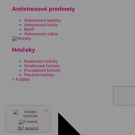
Antistresové predmety
Antistresové loptičky
Antistresové kocky
Bert®
Antistresové srdcia
Hrnčeky
Keramické hrnčeky
Smaltované hrnčeky
Porcelánové hrnčeky
Plastové hrnčeky
+ 4 ďalšie
×
367 recenzií