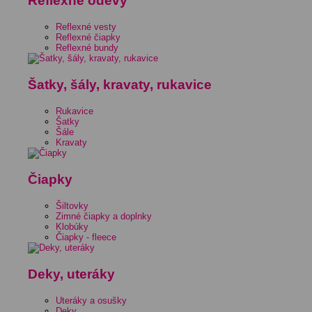
Reflexné odevy
Reflexné vesty
Reflexné čiapky
Reflexné bundy
Šatky, šály, kravaty, rukavice
Rukavice
Šatky
Šále
Kravaty
Čiapky
Šiltovky
Zimné čiapky a doplnky
Klobúky
Čiapky - fleece
Deky, uteráky
Uteráky a osušky
Deky