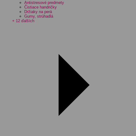
Antistresové predmety
Čistiace handričky
Držiaky na perá
Gumy, strúhadlá
+ 12 ďalších