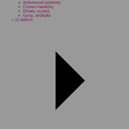
Antistresové predmety
Čistiace handričky
Držiaky na perá
Gumy, strúhadlá
+ 12 ďalších