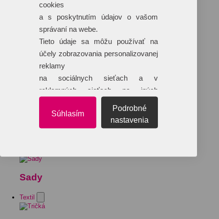
cookies
a s poskytnutím údajov o vašom
správaní na webe.
Tieto údaje sa môžu používať na
účely zobrazovania personalizovanej
reklamy
na sociálnych sieťach a v
reklamných sieťach na iných
webových stránkach.
Podrobné
Súhlasím
nastavenia
Sady
Textil