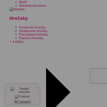
Bert®
Antistresové srdcia
Hrnčeky
Keramické hrnčeky
Smaltované hrnčeky
Porcelánové hrnčeky
Plastové hrnčeky
+ 4 ďalšie
×
367 recenzií