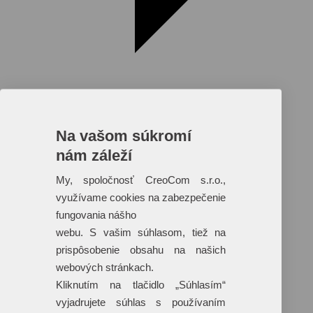
Na vašom súkromí
nám záleží
Reklamné predmety s plnofarebnou
potlačou
My, spoločnosť CreoCom s.r.o.,
využívame cookies na zabezpečenie
Dáždniky
Tašky
fungovania nášho
Hračky
webu. S vašim súhlasom, tiež na
Klobúky
+ 17 ďalších
prispôsobenie obsahu na našich
webových stránkach.
Kliknutím na tlačidlo „Súhlasím“
vyjadrujete súhlas s používaním