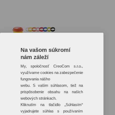
Na vašom súkromí
nám záleží
Reklamné predmety s plnofarebnou
potlačou
My, spoločnosť CreoCom s.r.o.,
využívame cookies na zabezpečenie
Dáždniky
Tašky
fungovania nášho
Hračky
webu. S vašim súhlasom, tiež na
Klobúky
+ 17 ďalších
prispôsobenie obsahu na našich
webových stránkach.
Kliknutím na tlačidlo „Súhlasím“
vyjadrujete súhlas s používaním