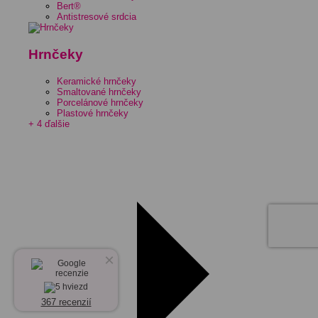
Bert®
Antistresové srdcia
Hrnčeky
Keramické hrnčeky
Smaltované hrnčeky
Porcelánové hrnčeky
Plastové hrnčeky
+ 4 ďalšie
×
367 recenzií