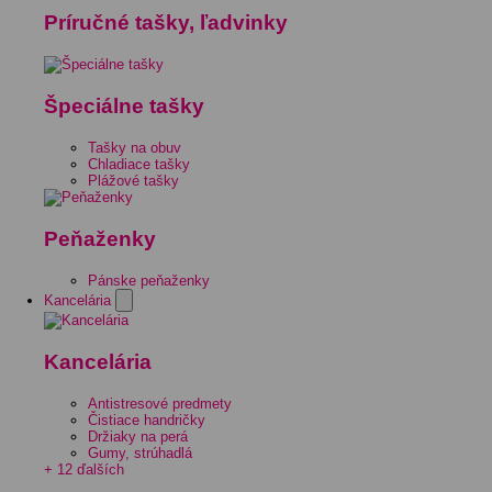
Príručné tašky, ľadvinky
Špeciálne tašky
Tašky na obuv
Chladiace tašky
Plážové tašky
Peňaženky
Pánske peňaženky
Kancelária
Kancelária
Antistresové predmety
Čistiace handričky
Držiaky na perá
Gumy, strúhadlá
+ 12 ďalších