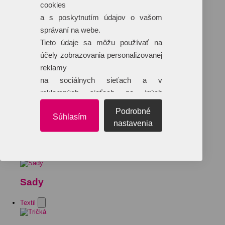
cookies
a s poskytnutím údajov o vašom
správaní na webe.
Tieto údaje sa môžu používať na
účely zobrazovania personalizovanej
reklamy
na sociálnych sieťach a v
reklamných sieťach na iných
webových stránkach.
Podrobné
Súhlasím
nastavenia
Sady
Textil