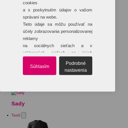
cookies
a s poskytnutím údajov o vašom
správaní na webe.
Tieto údaje sa môžu používať na
účely zobrazovania personalizovanej
reklamy
na sociálnych sieťach a v
reklamných sieťach na iných
webových stránkach.
Podrobné
Súhlasím
nastavenia
Sady
Textil