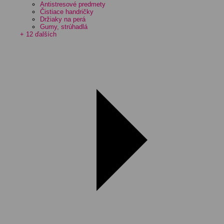
Antistresové predmety
Čistiace handričky
Držiaky na perá
Gumy, strúhadlá
+ 12 ďalších