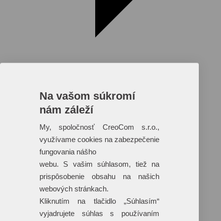
Na vašom súkromí
nám záleží
Reklamné predmety s plnofarebnou
potlačou
My, spoločnosť CreoCom s.r.o.,
využívame cookies na zabezpečenie
Dáždniky
Tašky
fungovania nášho
Hračky
webu. S vašim súhlasom, tiež na
Klobúky
+ 17 ďalších
prispôsobenie obsahu na našich
webových stránkach.
Kliknutím na tlačidlo „Súhlasím“
vyjadrujete súhlas s používaním