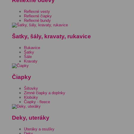
Reflexné odevy
Reflexné vesty
Reflexné čiapky
Reflexné bundy
Šatky, šály, kravaty, rukavice
Rukavice
Šatky
Šále
Kravaty
Čiapky
Šiltovky
Zimné čiapky a doplnky
Klobúky
Čiapky - fleece
Deky, uteráky
Uteráky a osušky
Deky