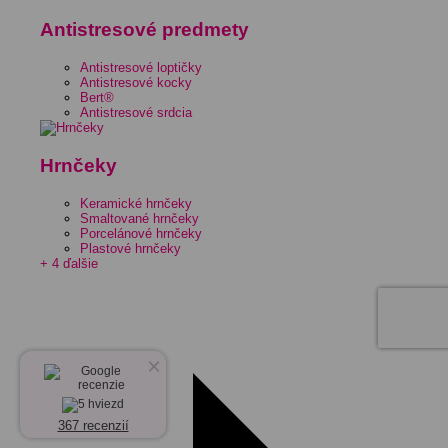
Antistresové predmety
Antistresové loptičky
Antistresové kocky
Bert®
Antistresové srdcia
Hrnčeky
Keramické hrnčeky
Smaltované hrnčeky
Porcelánové hrnčeky
Plastové hrnčeky
+ 4 ďalšie
×
367 recenzií