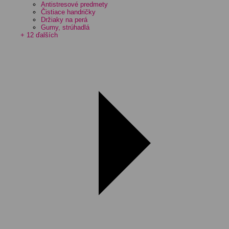
Antistresové predmety
Čistiace handričky
Držiaky na perá
Gumy, strúhadlá
+ 12 ďalších