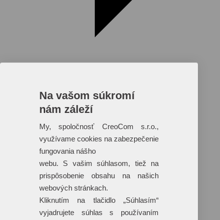
Na vašom súkromí
nám záleží
Reklamné predmety s plnofarebnou
potlačou
My, spoločnosť CreoCom s.r.o.,
využívame cookies na zabezpečenie
Dáždniky
Tašky
fungovania nášho
Hračky
webu. S vašim súhlasom, tiež na
Klobúky
+ 17 ďalších
prispôsobenie obsahu na našich
webových stránkach.
Kliknutím na tlačidlo „Súhlasím“
vyjadrujete súhlas s používaním