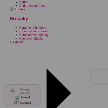
Bert®
Antistresové srdcia
Hrnčeky
Keramické hrnčeky
Smaltované hrnčeky
Porcelánové hrnčeky
Plastové hrnčeky
+ 4 ďalšie
×
367 recenzií