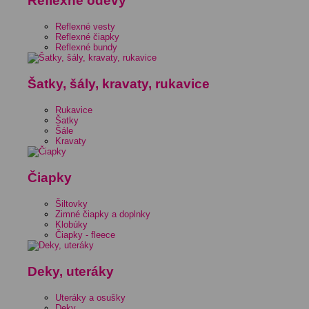
Reflexné odevy
Reflexné vesty
Reflexné čiapky
Reflexné bundy
Šatky, šály, kravaty, rukavice
Rukavice
Šatky
Šále
Kravaty
Čiapky
Šiltovky
Zimné čiapky a doplnky
Klobúky
Čiapky - fleece
Deky, uteráky
Uteráky a osušky
Deky