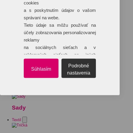
cookies
a s poskytnutím údajov o vašom
správaní na webe.
Tieto údaje sa môžu používať na
účely zobrazovania personalizovanej
reklamy
na sociálnych sieťach a v
reklamných sieťach na iných
webových stránkach.
Podrobné
Súhlasím
nastavenia
Sady
Textil