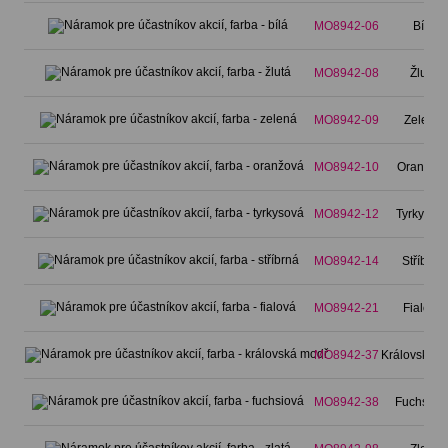
MO8942-06
Bílá
MO8942-08
Žlutá
MO8942-09
Zelená
MO8942-10
Oranžov
MO8942-12
Tyrkysov
MO8942-14
Stříbrná
MO8942-21
Fialová
MO8942-37
Královská m
MO8942-38
Fuchsiov