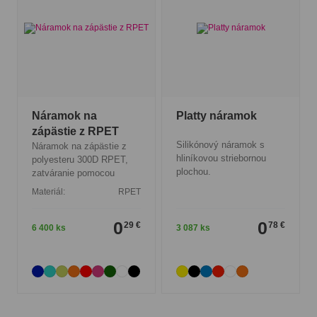
Náramok na
Platty náramok
zápästie z RPET
Silikónový náramok s
Náramok na zápästie z
hliníkovou striebornou
polyesteru 300D RPET,
plochou.
zatváranie pomocou
Materiál:
RPET
0
0
29 €
78 €
6 400 ks
3 087 ks