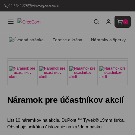
0917 342 273
reklama@creocom.sk
0
Zdravie a krása
Náramky a šperky
Náramok pre účastníkov akcií
List 10 náramkov na akcie. DuPont ™ Tyvek® 19mm šírka.
Obsahuje unikátnu číslovanie na každom pásku.