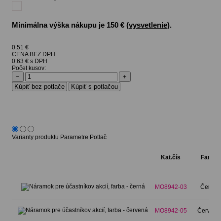
Minimálna výška nákupu je 150 € (
vysvetlenie
).
0.51
€
CENA BEZ DPH
0.63 € s DPH
Počet kusov:
−
+
Varianty produktu
Parametre
Potlač
Kat.čís
Farba
MO8942-03
Černá
MO8942-05
Červená