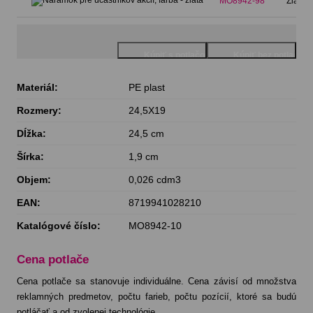
MO8942-98
Zlatá
Materiál:
PE plast
Rozmery:
24,5X19
Dĺžka:
24,5 cm
Šírka:
1,9 cm
Objem:
0,026 cdm3
EAN:
8719941028210
Katalógové číslo:
MO8942-10
Cena potlače
Cena potlače sa stanovuje individuálne. Cena závisí od množstva
reklamných predmetov, počtu farieb, počtu pozícií, ktoré sa budú
potláčať a od zvolenej technológie.