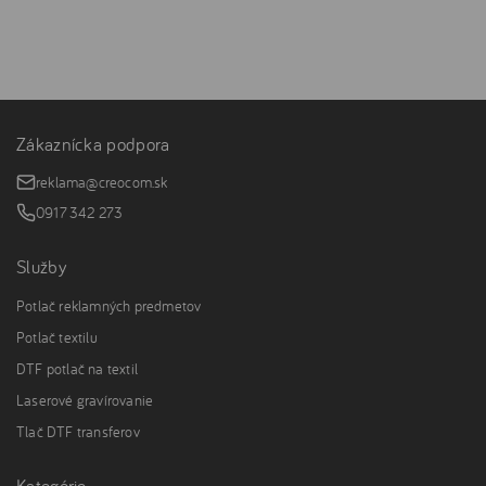
Zákaznícka podpora
reklama@creocom.sk
0917 342 273
Služby
Potlač reklamných predmetov
Potlač textilu
DTF potlač na textil
Laserové gravírovanie
Tlač DTF transferov
Kategórie