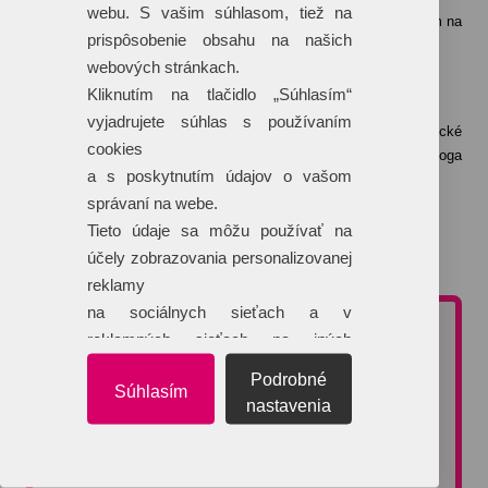
webu. S vašim súhlasom, tiež na
Konkrétny termín dodania je uvedený vždy individuálne vzhľadom na
prispôsobenie obsahu na našich
aktuálny harmonogram tlače vybranej technológie.
webových stránkach.
Kliknutím na tlačidlo „Súhlasím“
Čo ak nemám logo v krivkách?
vyjadrujete súhlas s používaním
Logo do tlačového a teda krivkového formátu Vám naše grafické
cookies
štúdio dokáže „prekresliť“ na základe zaslaného iného formátu loga
a s poskytnutím údajov o vašom
(napríklad JPG formát).
správaní na webe.
Táto služba je spoplatnená sumou 25 €/hodina grafických prác.
Tieto údaje sa môžu používať na
účely zobrazovania personalizovanej
Viac o technológiách potlače >>
reklamy
na sociálnych sieťach a v
NEZÁVÄZNÁ CENOVÁ PONUKA
reklamných sieťach na iných
webových stránkach.
Podrobné
Potrebujete poradiť pri výbere reklamného predmetu alebo
Súhlasím
typu potlače?
nastavenia
Vyžiadajte si nezáväznú cenovú ponuku. Na dopyty reagujeme
do 60 minút.