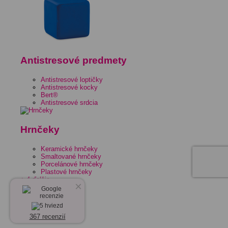
Antistresové predmety
Antistresové loptičky
Antistresové kocky
Bert®
Antistresové srdcia
Hrnčeky
Keramické hrnčeky
Smaltované hrnčeky
Porcelánové hrnčeky
Plastové hrnčeky
+ 4 ďalšie
×
367 recenzií