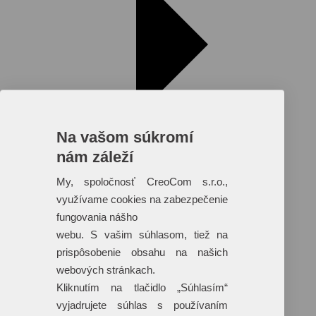
Na vašom súkromí
nám záleží
My, spoločnosť CreoCom s.r.o.,
využívame cookies na zabezpečenie
fungovania nášho
Reklamné predmety s plnofarebnou
webu. S vašim súhlasom, tiež na
potlačou
prispôsobenie obsahu na našich
Dáždniky
webových stránkach.
Tašky
Hračky
Kliknutím na tlačidlo „Súhlasím“
Klobúky
vyjadrujete súhlas s používaním
+ 17 ďalších