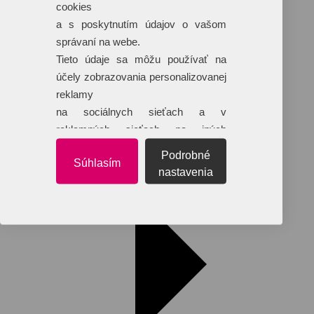
cookies
a s poskytnutím údajov o vašom
Reklamné predmety s plnofarebnou
správaní na webe.
potlačou
Tieto údaje sa môžu používať na
Dáždniky
účely zobrazovania personalizovanej
Tašky
reklamy
Hračky
Klobúky
na sociálnych sieťach a v
+ 17 ďalších
reklamných sieťach na iných
webových stránkach.
Podrobné
Súhlasím
nastavenia