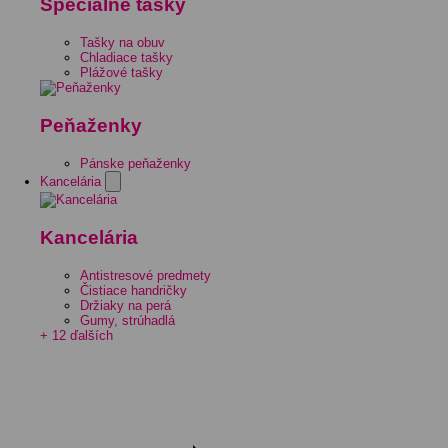
Špeciálne tašky
Tašky na obuv
Chladiace tašky
Plážové tašky
Peňaženky
Pánske peňaženky
Kancelária
Kancelária
Antistresové predmety
Čistiace handričky
Držiaky na perá
Gumy, strúhadlá
+ 12 ďalších