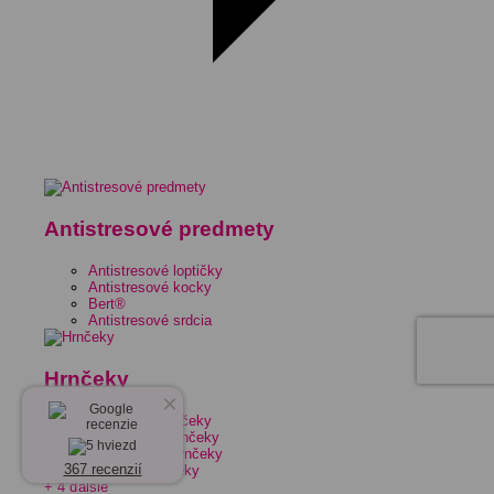
Antistresové predmety
Antistresové loptičky
Antistresové kocky
Bert®
Antistresové srdcia
Hrnčeky
×
Keramické hrnčeky
Smaltované hrnčeky
Porcelánové hrnčeky
367 recenzií
Plastové hrnčeky
+ 4 ďalšie