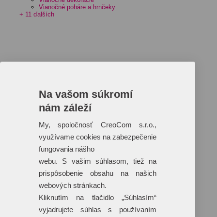
Vianočné poháre a hrnčeky
+ 11 ďalších
Na vašom súkromí
nám záleží
My, spoločnosť CreoCom s.r.o.,
využívame cookies na zabezpečenie
fungovania nášho
webu. S vašim súhlasom, tiež na
prispôsobenie obsahu na našich
webových stránkach.
Kliknutím na tlačidlo „Súhlasím“
vyjadrujete súhlas s používaním