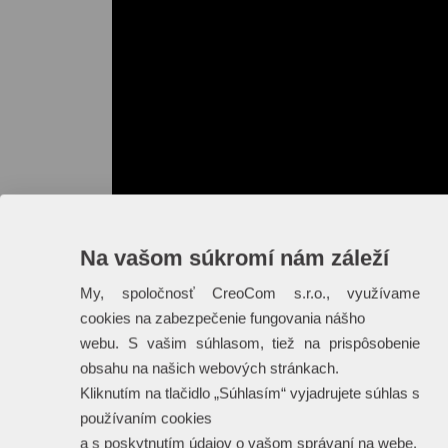
Na vašom súkromí nám záleží
My, spoločnosť CreoCom s.r.o., využívame
cookies na zabezpečenie fungovania nášho
webu. S vašim súhlasom, tiež na prispôsobenie
obsahu na našich webových stránkach.
Kliknutím na tlačidlo „Súhlasím“ vyjadrujete súhlas s
používaním cookies
a s poskytnutím údajov o vašom správaní na webe.