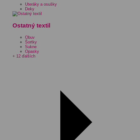
Uteráky a osušky
Deky
Ostatný textil
Obuv
Šortky
Sukne
Opasky
+ 12 ďalších