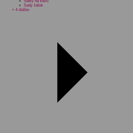
Šálky na kávu
Sady šálok
+ 4 ďalšie