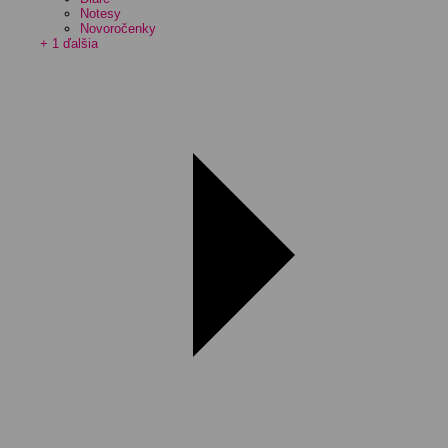
Notesy
Novoročenky
+ 1 ďalšia