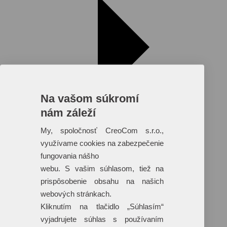
Na vašom súkromí
nám záleží
My, spoločnosť CreoCom s.r.o.,
využívame cookies na zabezpečenie
fungovania nášho
webu. S vašim súhlasom, tiež na
Reklamné predmety s plnofarebnou
prispôsobenie obsahu na našich
potlačou
webových stránkach.
Dáždniky
Kliknutím na tlačidlo „Súhlasím“
Tašky
vyjadrujete súhlas s používaním
Hračky