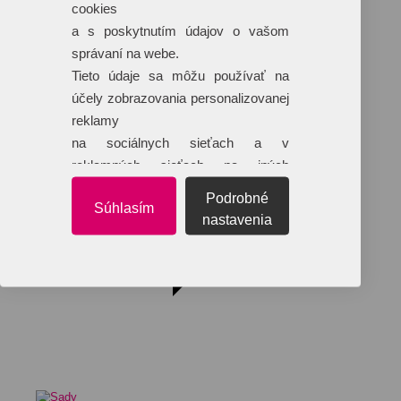
Klobúky
cookies
+ 17 ďalších
a s poskytnutím údajov o vašom
správaní na webe.
Tieto údaje sa môžu používať na
účely zobrazovania personalizovanej
reklamy
na sociálnych sieťach a v
reklamných sieťach na iných
webových stránkach.
Podrobné
Súhlasím
nastavenia