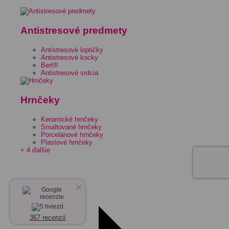
Antistresové predmety
Antistresové loptičky
Antistresové kocky
Bert®
Antistresové srdcia
Hrnčeky
Keramické hrnčeky
Smaltované hrnčeky
Porcelánové hrnčeky
Plastové hrnčeky
+ 4 ďalšie
×
367 recenzií