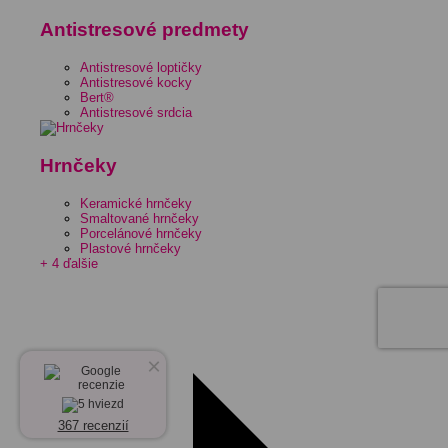
Antistresové predmety
Antistresové loptičky
Antistresové kocky
Bert®
Antistresové srdcia
Hrnčeky
Keramické hrnčeky
Smaltované hrnčeky
Porcelánové hrnčeky
Plastové hrnčeky
+ 4 ďalšie
×
367 recenzií