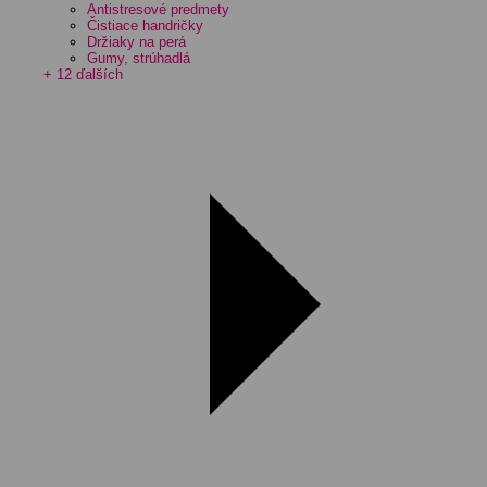
Antistresové predmety
Čistiace handričky
Držiaky na perá
Gumy, strúhadlá
+ 12 ďalších