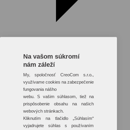
Na vašom súkromí
nám záleží
Reklamné predmety s plnofarebnou
potlačou
My, spoločnosť CreoCom s.r.o.,
využívame cookies na zabezpečenie
Dáždniky
Tašky
fungovania nášho
Hračky
webu. S vašim súhlasom, tiež na
Klobúky
+ 17 ďalších
prispôsobenie obsahu na našich
webových stránkach.
Kliknutím na tlačidlo „Súhlasím“
vyjadrujete súhlas s používaním