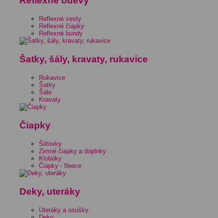
Reflexné odevy
Reflexné vesty
Reflexné čiapky
Reflexné bundy
Šatky, šály, kravaty, rukavice
Rukavice
Šatky
Šále
Kravaty
Čiapky
Šiltovky
Zimné čiapky a doplnky
Klobúky
Čiapky - fleece
Deky, uteráky
Uteráky a osušky
Deky