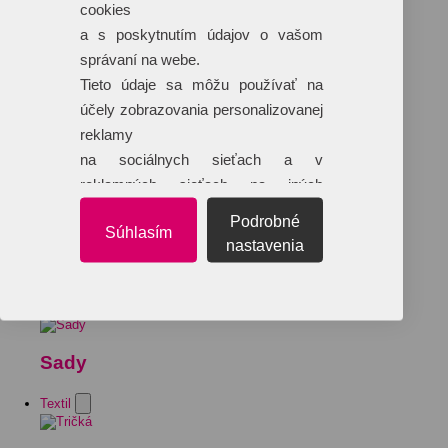
cookies
a s poskytnutím údajov o vašom
správaní na webe.
Tieto údaje sa môžu používať na
účely zobrazovania personalizovanej
reklamy
na sociálnych sieťach a v
reklamných sieťach na iných
webových stránkach.
Podrobné
Súhlasím
nastavenia
Sady
Textil