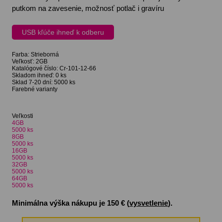
putkom na zavesenie, možnosť potlač i gravíru
USB kľúče ihneď k odberu
Farba:
Strieborná
Veľkosť:
2GB
Katalógové číslo:
Cr-101-12-66
Skladom ihneď:
0 ks
Sklad 7-20 dní:
5000 ks
Farebné varianty
Veľkosti
4GB
5000
ks
8GB
5000
ks
16GB
5000
ks
32GB
5000
ks
64GB
5000
ks
Minimálna výška nákupu je 150 € (
vysvetlenie
).