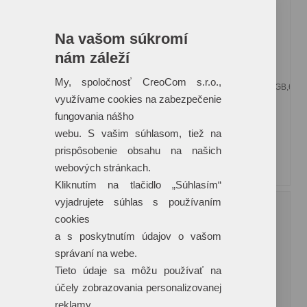
USB Mini M10
USB Mini M11
Jednoduchý USB kľúč v
Kovové prevedenie USB
Na vašom súkromí
mini prevedení, s
kľúča v podobe prívesku
nám záleží
farebnými metalickými
na kľúče, ktoré
Materiál:
kov
Materiál:
kov
My, spoločnosť CreoCom s.r.o.,
Kapacity:
4GB,8GB,16GB,32GB,64GB
Kapacity:
4GB,8GB,16GB,32GB,64G
využívame cookies na zabezpečenie
fungovania nášho
5
9
84 €
29 €
5 000 ks
5 000 ks
webu. S vašim súhlasom, tiež na
prispôsobenie obsahu na našich
webových stránkach.
Kliknutím na tlačidlo „Súhlasím“
vyjadrujete súhlas s používaním
cookies
a s poskytnutím údajov o vašom
správaní na webe.
Tieto údaje sa môžu používať na
účely zobrazovania personalizovanej
reklamy