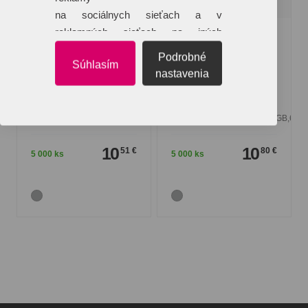
na sociálnych sieťach a v
reklamných sieťach na iných
USB Mini M16
USB Mini M17
webových stránkach.
Podrobné
Súhlasím
Obľúbený mini model USB
Kovové mini USB.
nastavenia
kľúča, s veľkým krúžkom
Minimálny odber 50ks.
na zavesenie,
Rozmer 60x20x4mm.
Materiál:
kov
Materiál:
kov
Kapacity:
4GB,8GB,16GB,32GB,64GB
Kapacity:
4GB,8GB,16GB,32GB,64G
10
10
51 €
80 €
5 000 ks
5 000 ks