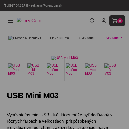
0917 342 273
reklama@creocom.sk
0
USB kľúče
USB mini
USB Mini M03
USB Mini M03
Vysúvateľný mini USB kľúč, ktorý môže byť dodávaný v
rôznych farbách a veľkostiach, prispôsobených
individuálnym potrebám zákazníkov. Disponuje malým