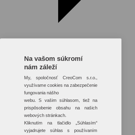
Na vašom súkromí
nám záleží
Reklamné predmety s plnofarebnou
potlačou
My, spoločnosť CreoCom s.r.o.,
využívame cookies na zabezpečenie
Dáždniky
Tašky
fungovania nášho
Hračky
webu. S vašim súhlasom, tiež na
Klobúky
+ 17 ďalších
prispôsobenie obsahu na našich
webových stránkach.
Kliknutím na tlačidlo „Súhlasím“
vyjadrujete súhlas s používaním