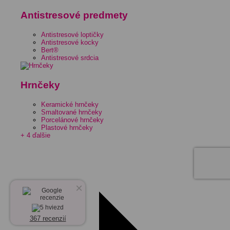
Antistresové predmety
Antistresové loptičky
Antistresové kocky
Bert®
Antistresové srdcia
Hrnčeky
Keramické hrnčeky
Smaltované hrnčeky
Porcelánové hrnčeky
Plastové hrnčeky
+ 4 ďalšie
×
367 recenzií