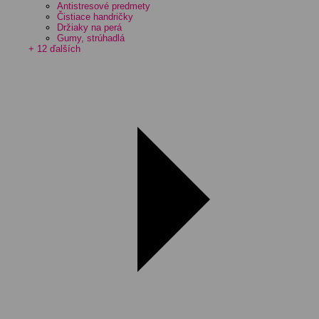
Antistresové predmety
Čistiace handričky
Držiaky na perá
Gumy, strúhadlá
+ 12 ďalších