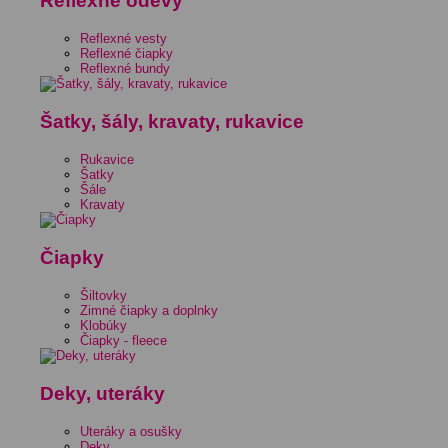
Reflexné odevy
Reflexné vesty
Reflexné čiapky
Reflexné bundy
Šatky, šály, kravaty, rukavice
Rukavice
Šatky
Šále
Kravaty
Čiapky
Šiltovky
Zimné čiapky a doplnky
Klobúky
Čiapky - fleece
Deky, uteráky
Uteráky a osušky
Deky