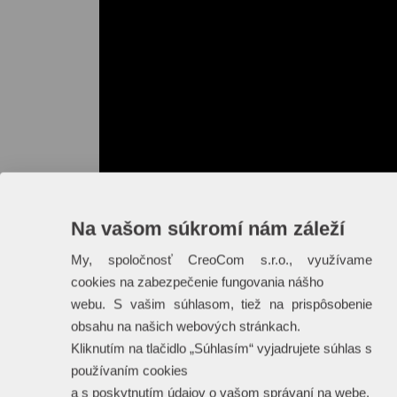
Na vašom súkromí nám záleží
My, spoločnosť CreoCom s.r.o., využívame
cookies na zabezpečenie fungovania nášho
webu. S vašim súhlasom, tiež na prispôsobenie
obsahu na našich webových stránkach.
Kliknutím na tlačidlo „Súhlasím“ vyjadrujete súhlas s
používaním cookies
a s poskytnutím údajov o vašom správaní na webe.