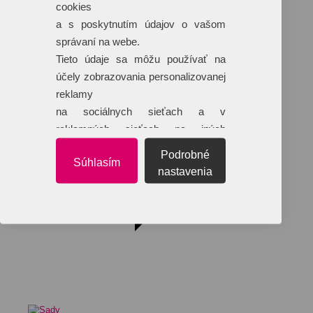
Klobúky
cookies
+ 17 ďalších
a s poskytnutím údajov o vašom
správaní na webe.
Tieto údaje sa môžu používať na
účely zobrazovania personalizovanej
reklamy
na sociálnych sieťach a v
reklamných sieťach na iných
webových stránkach.
Podrobné
Súhlasím
nastavenia