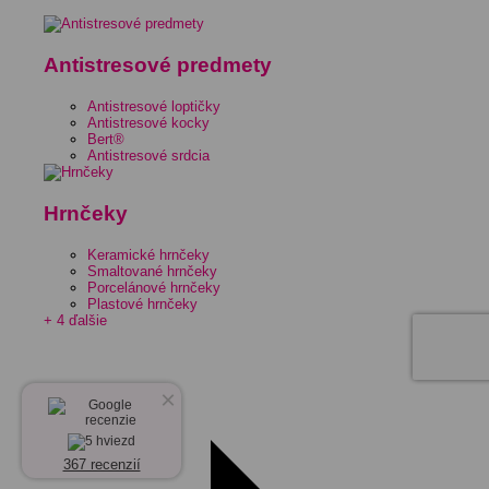
Antistresové predmety
Antistresové loptičky
Antistresové kocky
Bert®
Antistresové srdcia
Hrnčeky
Keramické hrnčeky
Smaltované hrnčeky
Porcelánové hrnčeky
Plastové hrnčeky
+ 4 ďalšie
×
367 recenzií