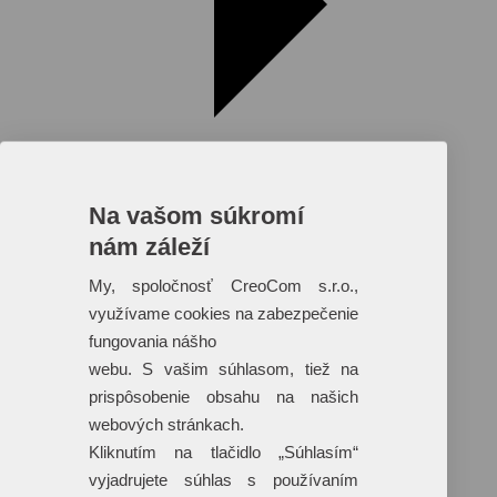
Na vašom súkromí
nám záleží
My, spoločnosť CreoCom s.r.o.,
využívame cookies na zabezpečenie
fungovania nášho
webu. S vašim súhlasom, tiež na
Reklamné predmety s plnofarebnou
prispôsobenie obsahu na našich
potlačou
webových stránkach.
Dáždniky
Kliknutím na tlačidlo „Súhlasím“
Tašky
vyjadrujete súhlas s používaním
Hračky