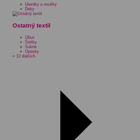
Uteráky a osušky
Deky
Ostatný textil
Obuv
Šortky
Sukne
Opasky
+ 12 ďalších