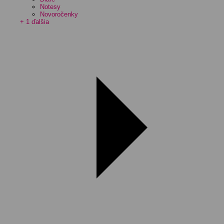
Notesy
Novoročenky
+ 1 ďalšia