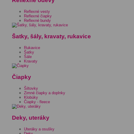
Reflexné odevy
Reflexné vesty
Reflexné čiapky
Reflexné bundy
Šatky, šály, kravaty, rukavice
Rukavice
Šatky
Šále
Kravaty
Čiapky
Šiltovky
Zimné čiapky a doplnky
Klobúky
Čiapky - fleece
Deky, uteráky
Uteráky a osušky
Deky