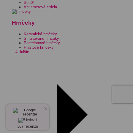
Bert®
Antistresové srdcia
Hrnčeky
Keramické hrnčeky
Smaltované hrnčeky
Porcelánové hrnčeky
Plastové hrnčeky
+ 4 ďalšie
×
367 recenzií