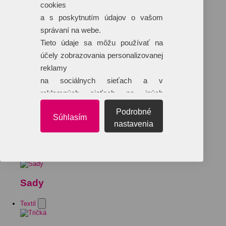
cookies
a s poskytnutím údajov o vašom
správaní na webe.
Tieto údaje sa môžu používať na
účely zobrazovania personalizovanej
reklamy
na sociálnych sieťach a v
reklamných sieťach na iných
webových stránkach.
Podrobné
Súhlasím
nastavenia
Sady
Textil