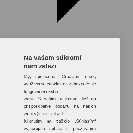
Na vašom súkromí
nám záleží
Reklamné predmety s plnofarebnou
potlačou
My, spoločnosť CreoCom s.r.o.,
využívame cookies na zabezpečenie
Dáždniky
Tašky
fungovania nášho
Hračky
webu. S vašim súhlasom, tiež na
Klobúky
+ 17 ďalších
prispôsobenie obsahu na našich
webových stránkach.
Kliknutím na tlačidlo „Súhlasím“
vyjadrujete súhlas s používaním