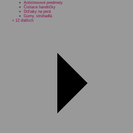
Antistresové predmety
Čistiace handričky
Držiaky na perá
Gumy, strúhadlá
+ 12 ďalších