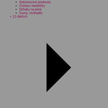
Antistresové predmety
Čistiace handričky
Držiaky na perá
Gumy, strúhadlá
+ 12 ďalších