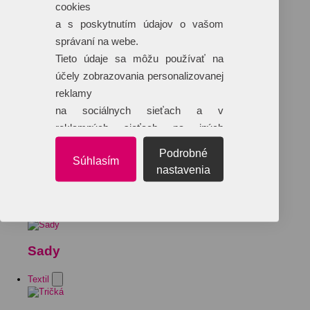
cookies
a s poskytnutím údajov o vašom
správaní na webe.
Tieto údaje sa môžu používať na
účely zobrazovania personalizovanej
reklamy
na sociálnych sieťach a v
reklamných sieťach na iných
webových stránkach.
Podrobné
Súhlasím
nastavenia
Sady
Textil