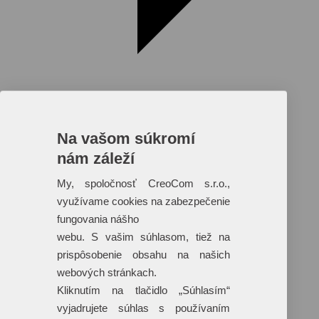
Na vašom súkromí
nám záleží
Reklamné predmety s plnofarebnou
potlačou
My, spoločnosť CreoCom s.r.o.,
využívame cookies na zabezpečenie
Dáždniky
Tašky
fungovania nášho
Hračky
webu. S vašim súhlasom, tiež na
Klobúky
+ 17 ďalších
prispôsobenie obsahu na našich
webových stránkach.
Kliknutím na tlačidlo „Súhlasím“
vyjadrujete súhlas s používaním