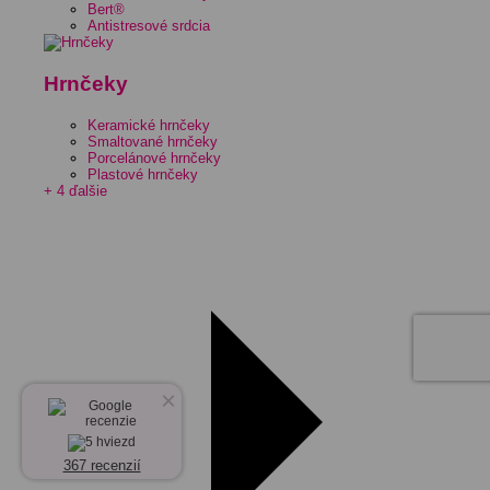
Bert®
Antistresové srdcia
Hrnčeky
Keramické hrnčeky
Smaltované hrnčeky
Porcelánové hrnčeky
Plastové hrnčeky
+ 4 ďalšie
×
367 recenzií