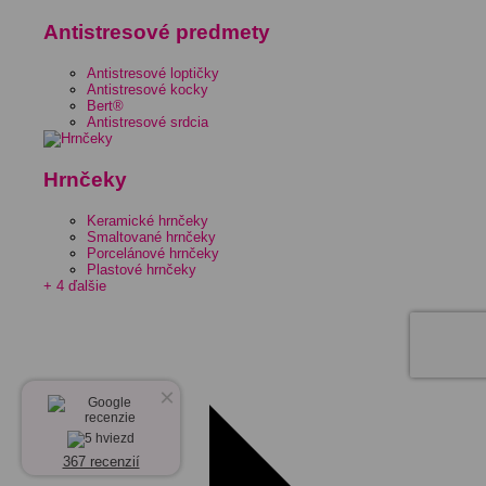
Antistresové predmety
Antistresové loptičky
Antistresové kocky
Bert®
Antistresové srdcia
Hrnčeky
Keramické hrnčeky
Smaltované hrnčeky
Porcelánové hrnčeky
Plastové hrnčeky
+ 4 ďalšie
×
367 recenzií