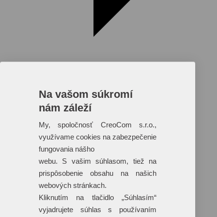
Na vašom súkromí
nám záleží
Reklamné predmety s plnofarebnou
potlačou
My, spoločnosť CreoCom s.r.o.,
využívame cookies na zabezpečenie
Dáždniky
Tašky
fungovania nášho
Hračky
webu. S vašim súhlasom, tiež na
Klobúky
+ 17 ďalších
prispôsobenie obsahu na našich
webových stránkach.
Kliknutím na tlačidlo „Súhlasím“
vyjadrujete súhlas s používaním