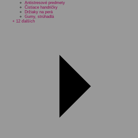
Antistresové predmety
Čistiace handričky
Držiaky na perá
Gumy, strúhadlá
+ 12 ďalších