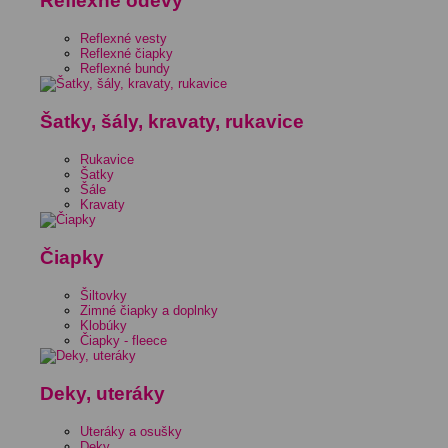
Reflexné odevy
Reflexné vesty
Reflexné čiapky
Reflexné bundy
Šatky, šály, kravaty, rukavice
Rukavice
Šatky
Šále
Kravaty
Čiapky
Šiltovky
Zimné čiapky a doplnky
Klobúky
Čiapky - fleece
Deky, uteráky
Uteráky a osušky
Deky