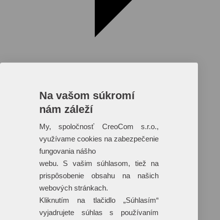
Na vašom súkromí
nám záleží
Reklamné predmety s plnofarebnou
potlačou
My, spoločnosť CreoCom s.r.o.,
využívame cookies na zabezpečenie
Dáždniky
Tašky
fungovania nášho
Hračky
webu. S vašim súhlasom, tiež na
Klobúky
+ 17 ďalších
prispôsobenie obsahu na našich
webových stránkach.
Kliknutím na tlačidlo „Súhlasím“
vyjadrujete súhlas s používaním