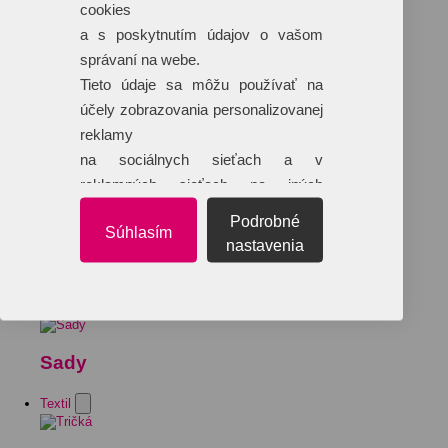
cookies
a s poskytnutím údajov o vašom
správaní na webe.
Tieto údaje sa môžu používať na
účely zobrazovania personalizovanej
reklamy
na sociálnych sieťach a v
reklamných sieťach na iných
webových stránkach.
Podrobné
Súhlasím
nastavenia
Sady
Textil