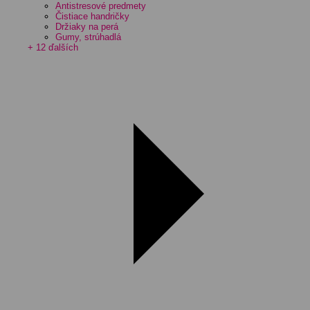
Antistresové predmety
Čistiace handričky
Držiaky na perá
Gumy, strúhadlá
+ 12 ďalších