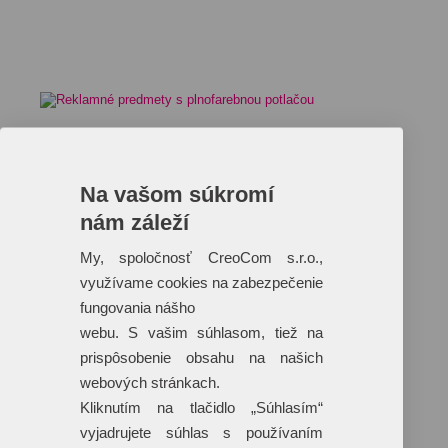
Reklamné predmety s plnofarebnou
potlačou
Na vašom súkromí
Dáždniky
Tašky
nám záleží
Hračky
Klobúky
My, spoločnosť CreoCom s.r.o.,
+ 17 ďalších
využívame cookies na zabezpečenie
fungovania nášho
webu. S vašim súhlasom, tiež na
prispôsobenie obsahu na našich
webových stránkach.
Kliknutím na tlačidlo „Súhlasím“
vyjadrujete súhlas s používaním