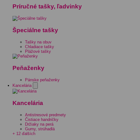
Príručné tašky, ľadvinky
Špeciálne tašky
Tašky na obuv
Chladiace tašky
Plážové tašky
Peňaženky
Pánske peňaženky
Kancelária
Kancelária
Antistresové predmety
Čistiace handričky
Držiaky na perá
Gumy, strúhadlá
+ 12 ďalších