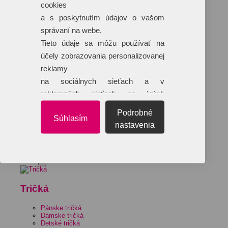
cookies
a s poskytnutím údajov o vašom
správaní na webe.
Tieto údaje sa môžu používať na
účely zobrazovania personalizovanej
reklamy
na sociálnych sieťach a v
reklamných sieťach na iných
webových stránkach.
Podrobné
Súhlasím
nastavenia
Sady
Textil
Tričká
Pánske tričká
Dámske tričká
Detské tričká