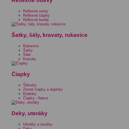
Reflexné odevy
Reflexné vesty
Reflexné čiapky
Reflexné bundy
Šatky, šály, kravaty, rukavice
Rukavice
Šatky
Šále
Kravaty
Čiapky
Šiltovky
Zimné čiapky a doplnky
Klobúky
Čiapky - fleece
Deky, uteráky
Uteráky a osušky
Deky