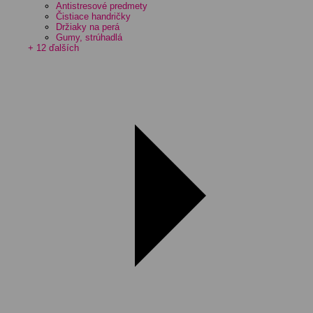
Antistresové predmety
Čistiace handričky
Držiaky na perá
Gumy, strúhadlá
+ 12 ďalších