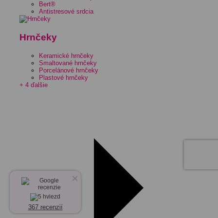
Bert®
Antistresové srdcia
Hrnčeky
Keramické hrnčeky
Smaltované hrnčeky
Porcelánové hrnčeky
Plastové hrnčeky
+ 4 ďalšie
×
367 recenzií