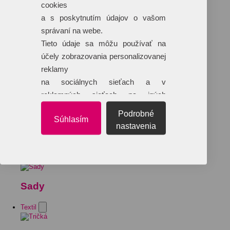
cookies
a s poskytnutím údajov o vašom
správaní na webe.
Tieto údaje sa môžu používať na
účely zobrazovania personalizovanej
reklamy
na sociálnych sieťach a v
reklamných sieťach na iných
webových stránkach.
Podrobné
Súhlasím
nastavenia
Sady
Textil