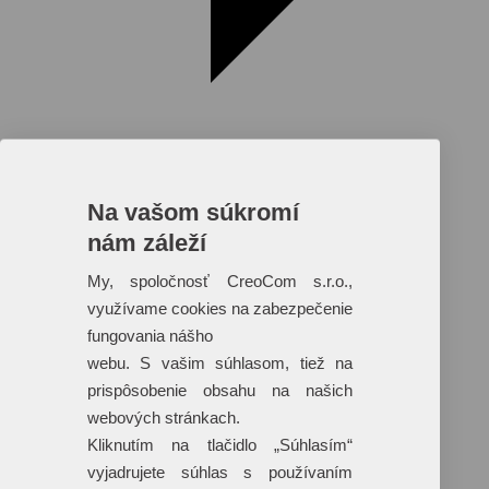
Na vašom súkromí
nám záleží
Reklamné predmety s plnofarebnou
potlačou
My, spoločnosť CreoCom s.r.o.,
využívame cookies na zabezpečenie
Dáždniky
Tašky
fungovania nášho
Hračky
webu. S vašim súhlasom, tiež na
Klobúky
+ 17 ďalších
prispôsobenie obsahu na našich
webových stránkach.
Kliknutím na tlačidlo „Súhlasím“
vyjadrujete súhlas s používaním