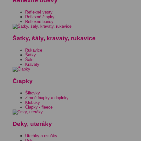
Reflexné odevy
Reflexné vesty
Reflexné čiapky
Reflexné bundy
Šatky, šály, kravaty, rukavice
Rukavice
Šatky
Šále
Kravaty
Čiapky
Šiltovky
Zimné čiapky a doplnky
Klobúky
Čiapky - fleece
Deky, uteráky
Uteráky a osušky
Deky