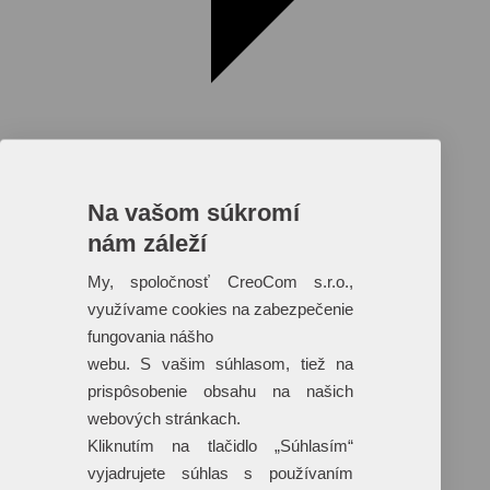
Na vašom súkromí
nám záleží
Reklamné predmety s plnofarebnou
potlačou
My, spoločnosť CreoCom s.r.o.,
využívame cookies na zabezpečenie
Dáždniky
Tašky
fungovania nášho
Hračky
webu. S vašim súhlasom, tiež na
Klobúky
+ 17 ďalších
prispôsobenie obsahu na našich
webových stránkach.
Kliknutím na tlačidlo „Súhlasím“
vyjadrujete súhlas s používaním