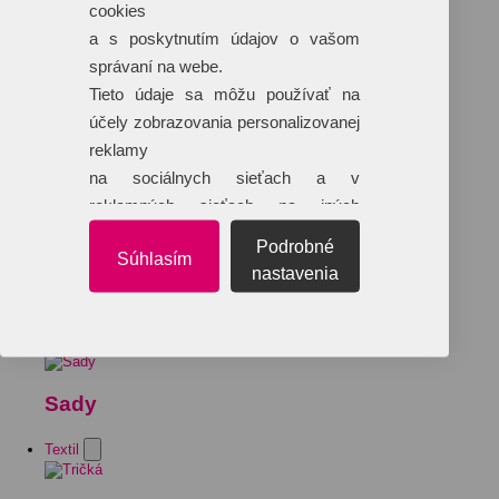
cookies
a s poskytnutím údajov o vašom
správaní na webe.
Tieto údaje sa môžu používať na
účely zobrazovania personalizovanej
reklamy
na sociálnych sieťach a v
reklamných sieťach na iných
webových stránkach.
Podrobné
Súhlasím
nastavenia
Sady
Textil