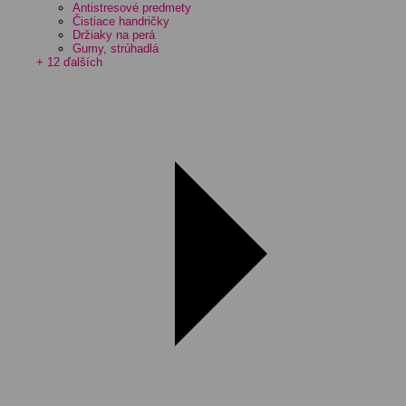
Antistresové predmety
Čistiace handričky
Držiaky na perá
Gumy, strúhadlá
+ 12 ďalších