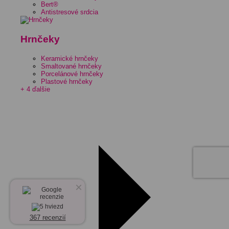
Bert®
Antistresové srdcia
Hrnčeky
Keramické hrnčeky
Smaltované hrnčeky
Porcelánové hrnčeky
Plastové hrnčeky
+ 4 ďalšie
×
367 recenzií