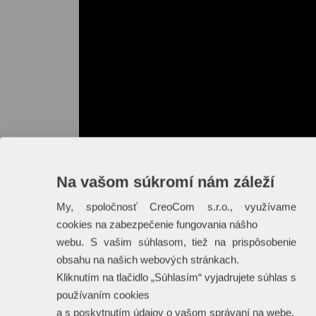
Na vašom súkromí nám záleží
My, spoločnosť CreoCom s.r.o., využívame
cookies na zabezpečenie fungovania nášho
webu. S vašim súhlasom, tiež na prispôsobenie
obsahu na našich webových stránkach.
Kliknutím na tlačidlo „Súhlasím“ vyjadrujete súhlas s
používaním cookies
a s poskytnutím údajov o vašom správaní na webe.