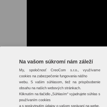
Na vašom súkromí nám záleží
My, spoločnosť CreoCom s.r.o., využívame
cookies na zabezpečenie fungovania nášho
webu. S vašim súhlasom, tiež na prispôsobenie
obsahu na našich webových stránkach.
Kliknutím na tlačidlo „Súhlasím“ vyjadrujete súhlas s
používaním cookies
a s poskytnutím údajov o vašom správaní na webe.