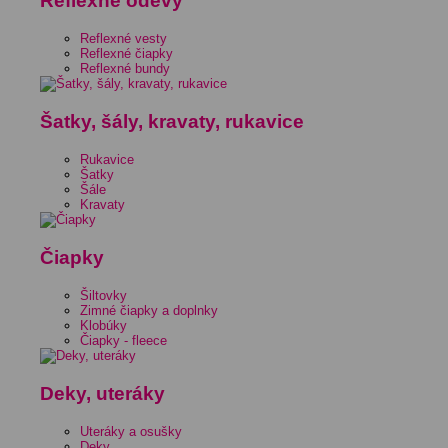
Reflexné odevy
Reflexné vesty
Reflexné čiapky
Reflexné bundy
Šatky, šály, kravaty, rukavice
Rukavice
Šatky
Šále
Kravaty
Čiapky
Šiltovky
Zimné čiapky a doplnky
Klobúky
Čiapky - fleece
Deky, uteráky
Uteráky a osušky
Deky