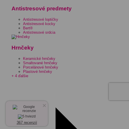
Antistresové predmety
Antistresové loptičky
Antistresové kocky
Bert®
Antistresové srdcia
Hrnčeky
Keramické hrnčeky
Smaltované hrnčeky
Porcelánové hrnčeky
Plastové hrnčeky
+ 4 ďalšie
×
367 recenzií