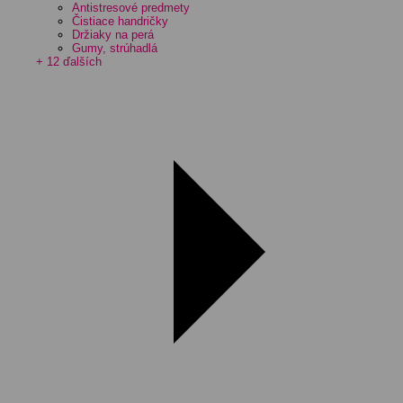
Antistresové predmety
Čistiace handričky
Držiaky na perá
Gumy, strúhadlá
+ 12 ďalších