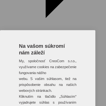
Na vašom súkromí
nám záleží
Reklamné predmety s plnofarebnou
potlačou
My, spoločnosť CreoCom s.r.o.,
využívame cookies na zabezpečenie
Dáždniky
Tašky
fungovania nášho
Hračky
webu. S vašim súhlasom, tiež na
Klobúky
+ 17 ďalších
prispôsobenie obsahu na našich
webových stránkach.
Kliknutím na tlačidlo „Súhlasím“
vyjadrujete súhlas s používaním