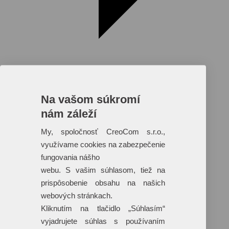
Na vašom súkromí
nám záleží
Reklamné predmety s plnofarebnou
potlačou
My, spoločnosť CreoCom s.r.o.,
využívame cookies na zabezpečenie
Dáždniky
Tašky
fungovania nášho
Hračky
webu. S vašim súhlasom, tiež na
Klobúky
+ 17 ďalších
prispôsobenie obsahu na našich
webových stránkach.
Kliknutím na tlačidlo „Súhlasím“
vyjadrujete súhlas s používaním