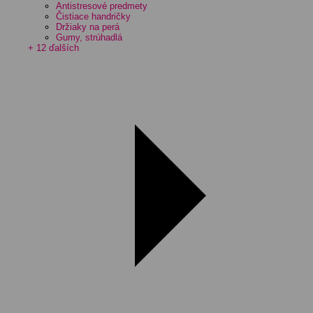
Antistresové predmety
Čistiace handričky
Držiaky na perá
Gumy, strúhadlá
+ 12 ďalších