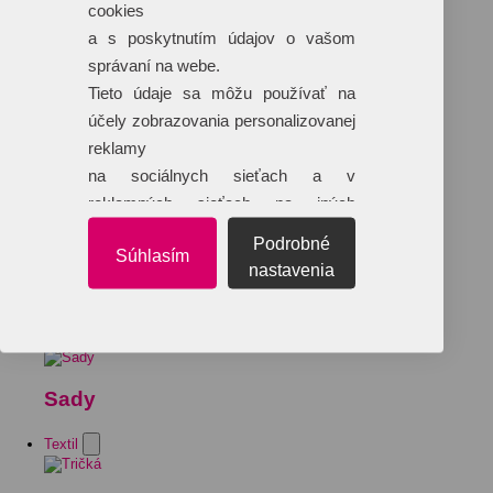
cookies
a s poskytnutím údajov o vašom
správaní na webe.
Tieto údaje sa môžu používať na
účely zobrazovania personalizovanej
reklamy
na sociálnych sieťach a v
reklamných sieťach na iných
webových stránkach.
Podrobné
Súhlasím
nastavenia
Sady
Textil