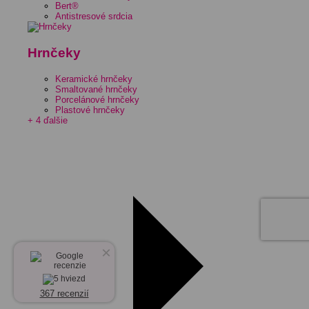
Bert®
Antistresové srdcia
Hrnčeky
Keramické hrnčeky
Smaltované hrnčeky
Porcelánové hrnčeky
Plastové hrnčeky
+ 4 ďalšie
×
367 recenzií