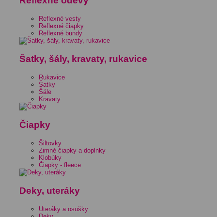
Reflexné odevy
Reflexné vesty
Reflexné čiapky
Reflexné bundy
Šatky, šály, kravaty, rukavice
Rukavice
Šatky
Šále
Kravaty
Čiapky
Šiltovky
Zimné čiapky a doplnky
Klobúky
Čiapky - fleece
Deky, uteráky
Uteráky a osušky
Deky