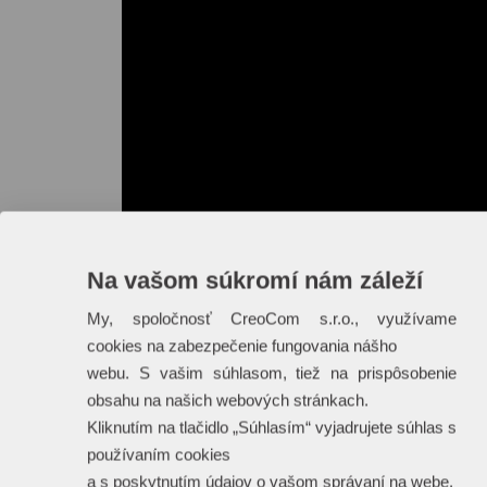
Na vašom súkromí nám záleží
My, spoločnosť CreoCom s.r.o., využívame
cookies na zabezpečenie fungovania nášho
webu. S vašim súhlasom, tiež na prispôsobenie
obsahu na našich webových stránkach.
Kliknutím na tlačidlo „Súhlasím“ vyjadrujete súhlas s
používaním cookies
a s poskytnutím údajov o vašom správaní na webe.