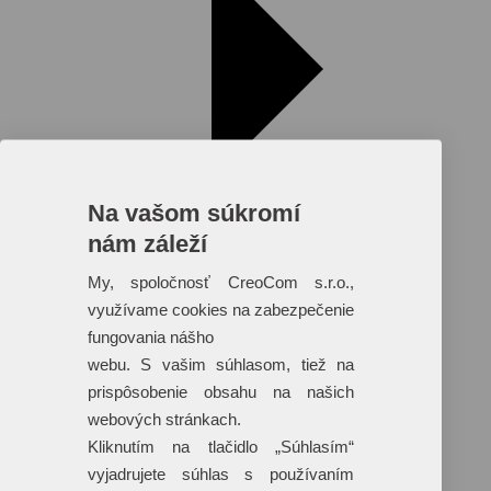
Na vašom súkromí
nám záleží
My, spoločnosť CreoCom s.r.o.,
využívame cookies na zabezpečenie
fungovania nášho
Reklamné predmety s plnofarebnou
webu. S vašim súhlasom, tiež na
potlačou
prispôsobenie obsahu na našich
Dáždniky
webových stránkach.
Tašky
Hračky
Kliknutím na tlačidlo „Súhlasím“
Klobúky
vyjadrujete súhlas s používaním
+ 17 ďalších