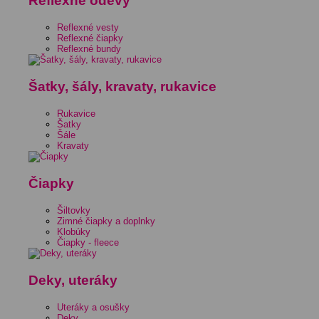
Reflexné odevy
Reflexné vesty
Reflexné čiapky
Reflexné bundy
Šatky, šály, kravaty, rukavice
Rukavice
Šatky
Šále
Kravaty
Čiapky
Šiltovky
Zimné čiapky a doplnky
Klobúky
Čiapky - fleece
Deky, uteráky
Uteráky a osušky
Deky