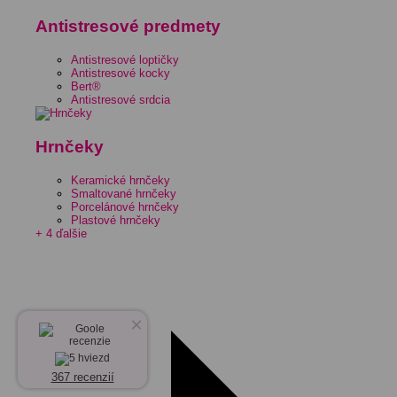
Antistresové predmety
Antistresové loptičky
Antistresové kocky
Bert®
Antistresové srdcia
Hrnčeky
Keramické hrnčeky
Smaltované hrnčeky
Porcelánové hrnčeky
Plastové hrnčeky
+ 4 ďalšie
×
367 recenzií