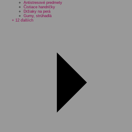
Antistresové predmety
Čistiace handričky
Držiaky na perá
Gumy, strúhadlá
+ 12 ďalších