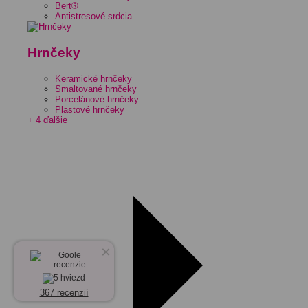
Bert®
Antistresové srdcia
Hrnčeky
Keramické hrnčeky
Smaltované hrnčeky
Porcelánové hrnčeky
Plastové hrnčeky
+ 4 ďalšie
×
367 recenzií