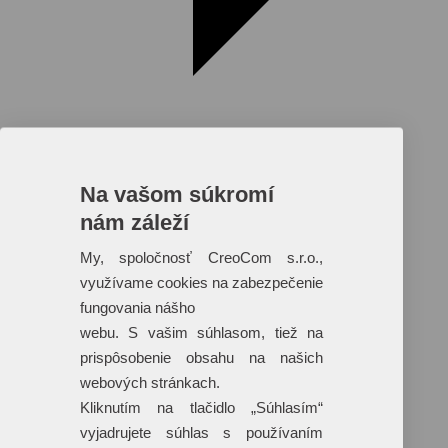
Na vašom súkromí
nám záleží
Reklamné predmety s plnofarebnou
potlačou
My, spoločnosť CreoCom s.r.o.,
využívame cookies na zabezpečenie
Dáždniky
Tašky
fungovania nášho
Hračky
webu. S vašim súhlasom, tiež na
Klobúky
+ 17 ďalších
prispôsobenie obsahu na našich
webových stránkach.
Kliknutím na tlačidlo „Súhlasím“
vyjadrujete súhlas s používaním