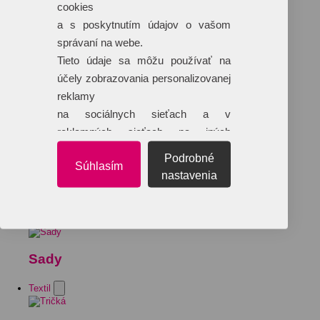
cookies
a s poskytnutím údajov o vašom
správaní na webe.
Tieto údaje sa môžu používať na
účely zobrazovania personalizovanej
reklamy
na sociálnych sieťach a v
reklamných sieťach na iných
webových stránkach.
Podrobné
Súhlasím
nastavenia
Sady
Textil