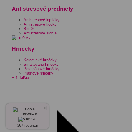
Antistresové predmety
Antistresové loptičky
Antistresové kocky
Bert®
Antistresové srdcia
Hrnčeky
Keramické hrnčeky
Smaltované hrnčeky
Porcelánové hrnčeky
Plastové hrnčeky
+ 4 ďalšie
×
367 recenzií