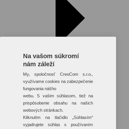
Na vašom súkromí
nám záleží
My, spoločnosť CreoCom s.r.o.,
využívame cookies na zabezpečenie
fungovania nášho
Reklamné predmety s plnofarebnou
webu. S vašim súhlasom, tiež na
potlačou
prispôsobenie obsahu na našich
Dáždniky
webových stránkach.
Tašky
Hračky
Kliknutím na tlačidlo „Súhlasím“
Klobúky
vyjadrujete súhlas s používaním
+ 17 ďalších