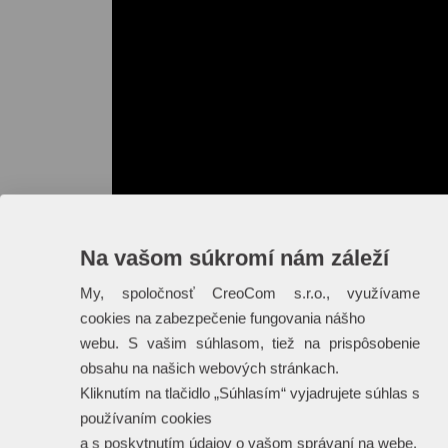
Na vašom súkromí nám záleží
My, spoločnosť CreoCom s.r.o., využívame
cookies na zabezpečenie fungovania nášho
webu. S vašim súhlasom, tiež na prispôsobenie
obsahu na našich webových stránkach.
Kliknutím na tlačidlo „Súhlasím“ vyjadrujete súhlas s
používaním cookies
a s poskytnutím údajov o vašom správaní na webe.