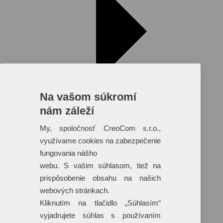
Na vašom súkromí
nám záleží
My, spoločnosť CreoCom s.r.o.,
využívame cookies na zabezpečenie
fungovania nášho
webu. S vašim súhlasom, tiež na
prispôsobenie obsahu na našich
webových stránkach.
Reklamné predmety s plnofarebnou
Kliknutím na tlačidlo „Súhlasím“
potlačou
vyjadrujete súhlas s používaním