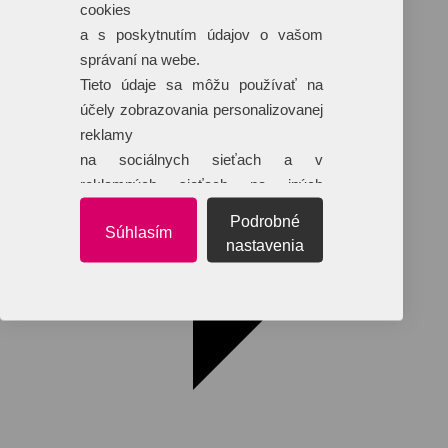
cookies
Dáždniky
Tašky
a s poskytnutím údajov o vašom
Hračky
správaní na webe.
Klobúky
+ 17 ďalších
Tieto údaje sa môžu používať na
účely zobrazovania personalizovanej
reklamy
na sociálnych sieťach a v
reklamných sieťach na iných
webových stránkach.
Podrobné
Súhlasím
nastavenia