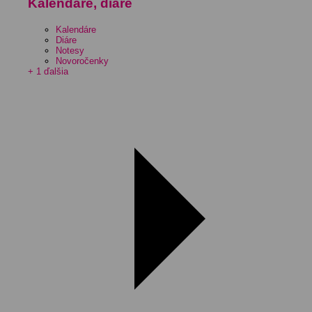
Kalendáre, diáre
Kalendáre
Diáre
Notesy
Novoročenky
+ 1 ďalšia