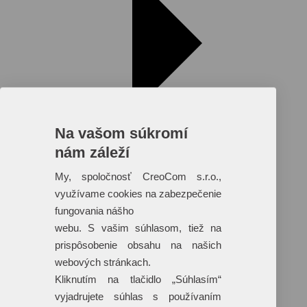
Na vašom súkromí
nám záleží
My, spoločnosť CreoCom s.r.o.,
využívame cookies na zabezpečenie
fungovania nášho
Reklamné predmety s plnofarebnou
webu. S vašim súhlasom, tiež na
potlačou
prispôsobenie obsahu na našich
Dáždniky
webových stránkach.
Tašky
Hračky
Kliknutím na tlačidlo „Súhlasím“
Klobúky
vyjadrujete súhlas s používaním
+ 17 ďalších