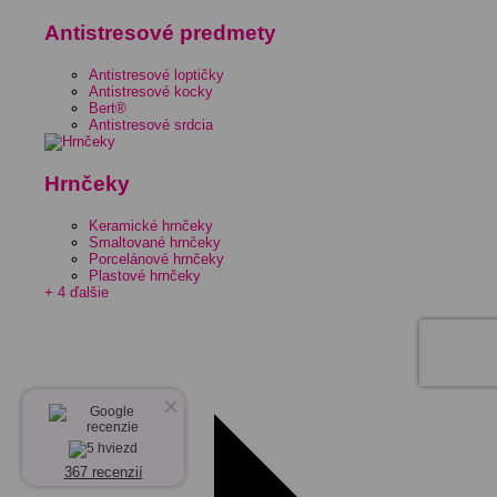
Antistresové predmety
Antistresové loptičky
Antistresové kocky
Bert®
Antistresové srdcia
Hrnčeky
Keramické hrnčeky
Smaltované hrnčeky
Porcelánové hrnčeky
Plastové hrnčeky
+ 4 ďalšie
×
367 recenzií