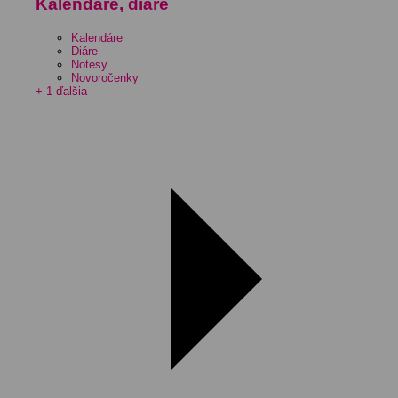
Kalendáre, diáre
Kalendáre
Diáre
Notesy
Novoročenky
+ 1 ďalšia