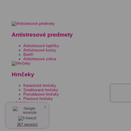
Antistresové predmety
Antistresové loptičky
Antistresové kocky
Bert®
Antistresové srdcia
Hrnčeky
Keramické hrnčeky
Smaltované hrnčeky
Porcelánové hrnčeky
Plastové hrnčeky
+ 4 ďalšie
×
367 recenzií