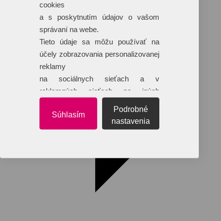
cookies
Dáždniky
Tašky
a s poskytnutím údajov o vašom
Hračky
správaní na webe.
Klobúky
+ 17 ďalších
Tieto údaje sa môžu používať na
účely zobrazovania personalizovanej
reklamy
na sociálnych sieťach a v
reklamných sieťach na iných
webových stránkach.
Podrobné
Súhlasím
nastavenia