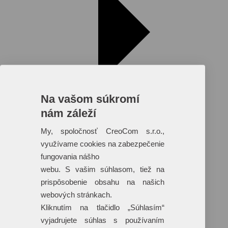
Na vašom súkromí
nám záleží
My, spoločnosť CreoCom s.r.o.,
využívame cookies na zabezpečenie
fungovania nášho
webu. S vašim súhlasom, tiež na
prispôsobenie obsahu na našich
webových stránkach.
Reklamné predmety s plnofarebnou
Kliknutím na tlačidlo „Súhlasím“
potlačou
vyjadrujete súhlas s používaním