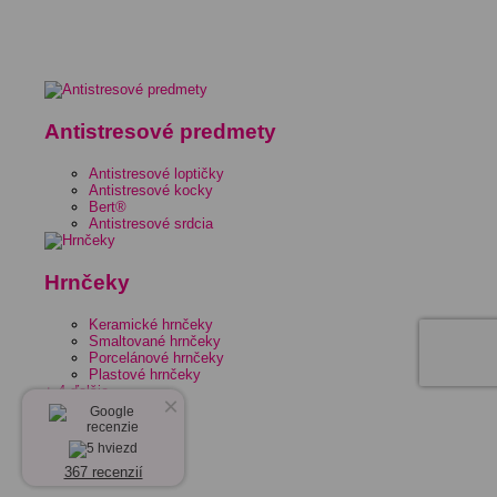
Antistresové predmety
Antistresové loptičky
Antistresové kocky
Bert®
Antistresové srdcia
Hrnčeky
Keramické hrnčeky
Smaltované hrnčeky
Porcelánové hrnčeky
Plastové hrnčeky
+ 4 ďalšie
×
367 recenzií