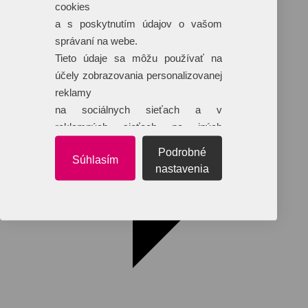
cookies
Dáždniky
Tašky
a s poskytnutím údajov o vašom
Hračky
správaní na webe.
Klobúky
+ 17 ďalších
Tieto údaje sa môžu používať na
účely zobrazovania personalizovanej
reklamy
na sociálnych sieťach a v
reklamných sieťach na iných
webových stránkach.
Podrobné
Súhlasím
nastavenia