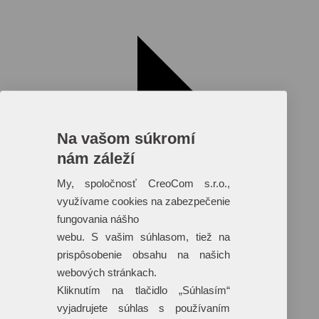
Na vašom súkromí
nám záleží
My, spoločnosť CreoCom s.r.o.,
využívame cookies na zabezpečenie
fungovania nášho
webu. S vašim súhlasom, tiež na
prispôsobenie obsahu na našich
webových stránkach.
Reklamné predmety s plnofarebnou
Kliknutím na tlačidlo „Súhlasím“
potlačou
vyjadrujete súhlas s používaním