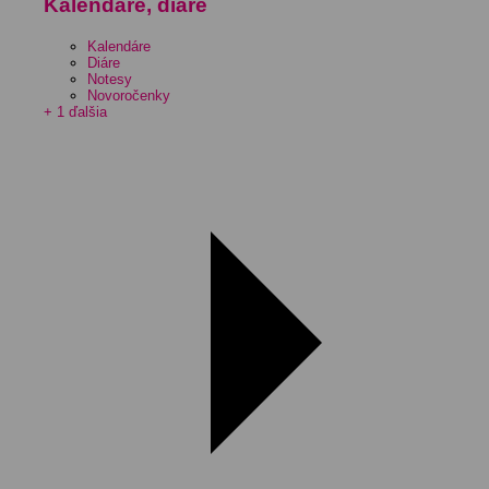
Kalendáre, diáre
Kalendáre
Diáre
Notesy
Novoročenky
+ 1 ďalšia